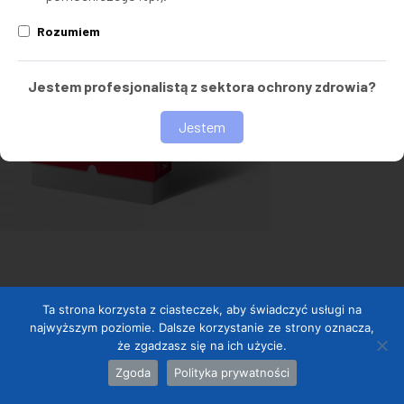
Rozumiem
Jestem profesjonalistą z sektora ochrony zdrowia?
Jestem
© 2020-2026
IT4Kan
. Wszystkie prawa zastrzeżone.
Ta strona korzysta z ciasteczek, aby świadczyć usługi na
najwyższym poziomie. Dalsze korzystanie ze strony oznacza,
że zgadzasz się na ich użycie.
Zgoda
Polityka prywatności