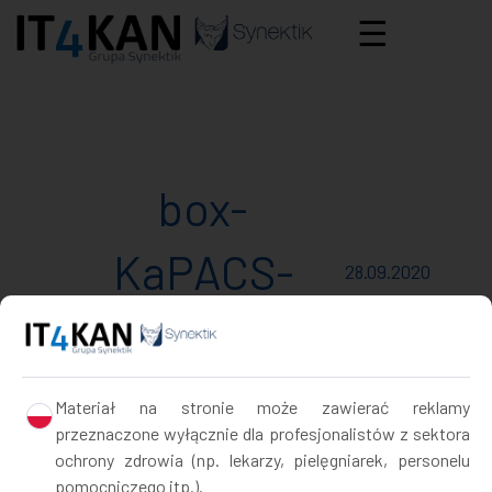
☰
box-
KaPACS-
28.09.2020
PACS
Materiał na stronie może zawierać reklamy
przeznaczone wyłącznie dla profesjonalistów z sektora
ochrony zdrowia (np. lekarzy, pielęgniarek, personelu
pomocniczego itp.).